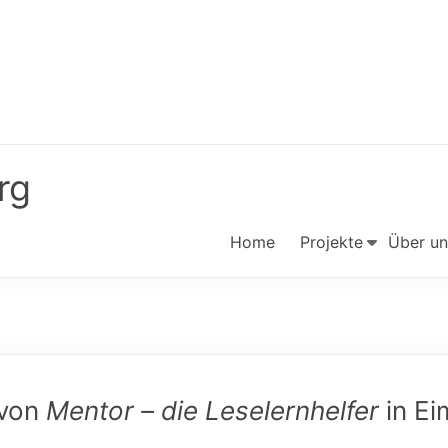
rg
Home
Projekte
Über un
 von
Mentor – die Leselernhelfer
in Ei