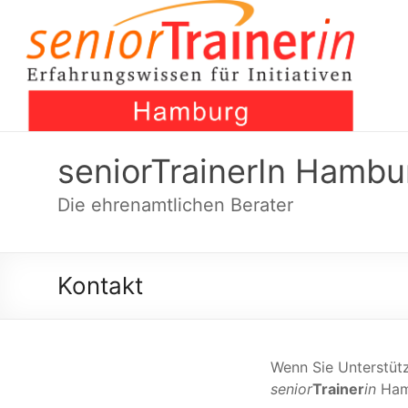
Skip
to
content
seniorTrainerIn Hambu
Die ehrenamtlichen Berater
Kontakt
Wenn Sie Unterstütz
senior
Trainer
in
Ham