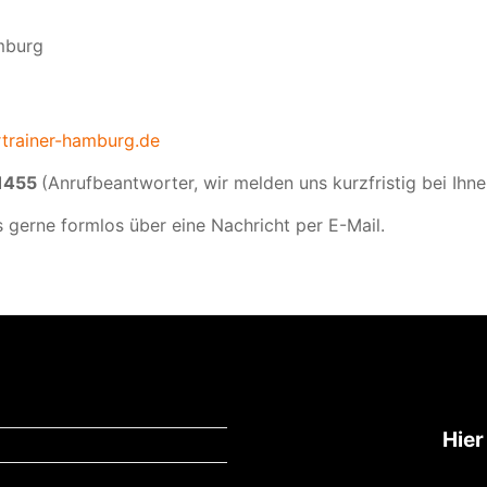
burg
rtrainer-hamburg.de
1455
(Anrufbeantworter, wir melden uns kurzfristig bei Ihne
s gerne formlos über eine Nachricht per E-Mail.
Hie