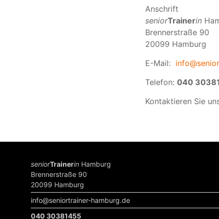
Anschrift
senior
Trainer
in
Ham
Brennerstraße 90
20099 Hamburg
E-Mail:
info@senio
Telefon:
040 3038
Kontaktieren Sie un
senior
Trainer
in
Hamburg
Brennerstraße 90
20099 Hamburg
info@seniortrainer-hamburg.de
040 30381455